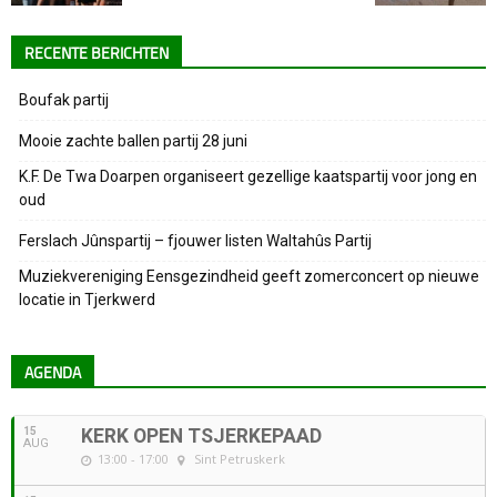
RECENTE BERICHTEN
Boufak partij
Mooie zachte ballen partij 28 juni
K.F. De Twa Doarpen organiseert gezellige kaatspartij voor jong en
oud
Ferslach Jûnspartij – fjouwer listen Waltahûs Partij
Muziekvereniging Eensgezindheid geeft zomerconcert op nieuwe
locatie in Tjerkwerd
AGENDA
15
KERK OPEN TSJERKEPAAD
AUG
13:00 - 17:00
Sint Petruskerk