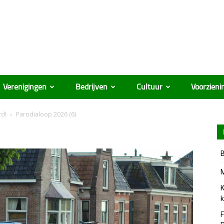
Verenigingen
Bedrijven
Cultuur
Voorzieni
rd!
Parodialoop 2026 (6)
B
M
K
k
F