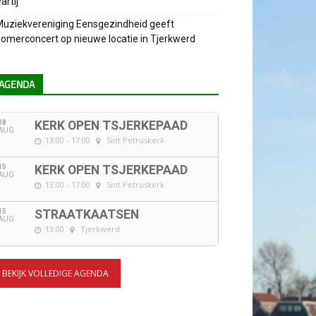
artij
uziekvereniging Eensgezindheid geeft
omerconcert op nieuwe locatie in Tjerkwerd
AGENDA
08
KERK OPEN TSJERKEPAAD
AUG
13:00 - 17:00
Sint Petruskerk
15
KERK OPEN TSJERKEPAAD
AUG
13:00 - 17:00
Sint Petruskerk
15
STRAATKAATSEN
AUG
13:00
Tjerkwerd
BEKIJK VOLLEDIGE AGENDA