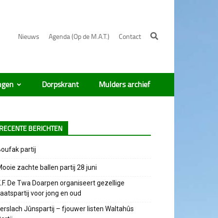
Nieuws
Agenda (Op de M.A.T.)
Contact
ngen
Dorpskrant
Mulders archief
RECENTE BERICHTEN
oufak partij
ooie zachte ballen partij 28 juni
.F. De Twa Doarpen organiseert gezellige
aatspartij voor jong en oud
erslach Jûnspartij – fjouwer listen Waltahûs