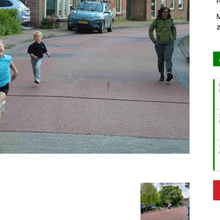
P
M
z