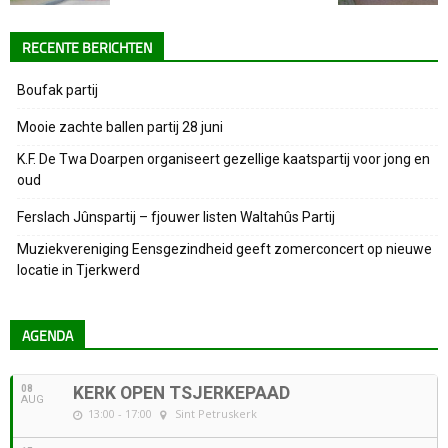
RECENTE BERICHTEN
Boufak partij
Mooie zachte ballen partij 28 juni
K.F. De Twa Doarpen organiseert gezellige kaatspartij voor jong en
oud
Ferslach Jûnspartij – fjouwer listen Waltahûs Partij
Muziekvereniging Eensgezindheid geeft zomerconcert op nieuwe
locatie in Tjerkwerd
AGENDA
08
KERK OPEN TSJERKEPAAD
AUG
13:00 - 17:00
Sint Petruskerk