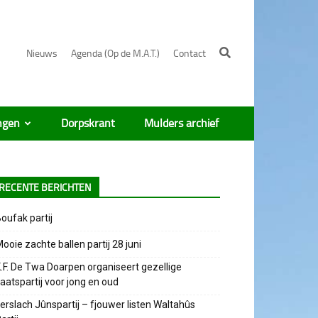
Nieuws
Agenda (Op de M.A.T.)
Contact
ngen
Dorpskrant
Mulders archief
RECENTE BERICHTEN
oufak partij
ooie zachte ballen partij 28 juni
.F. De Twa Doarpen organiseert gezellige
aatspartij voor jong en oud
erslach Jûnspartij – fjouwer listen Waltahûs