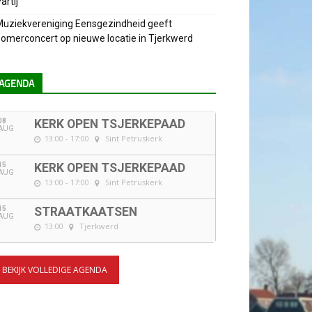
artij
uziekvereniging Eensgezindheid geeft
omerconcert op nieuwe locatie in Tjerkwerd
AGENDA
08
KERK OPEN TSJERKEPAAD
AUG
13:00 - 17:00
Sint Petruskerk
15
KERK OPEN TSJERKEPAAD
AUG
13:00 - 17:00
Sint Petruskerk
15
STRAATKAATSEN
AUG
13:00
Tjerkwerd
BEKIJK VOLLEDIGE AGENDA