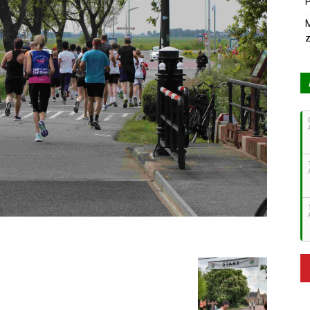
P
M
z