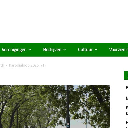
Verenigingen
Bedrijven
Cultuur
Voorzieni
rd!
Parodialoop 2026 (71)
B
M
K
k
F