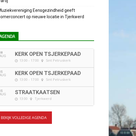
artij
uziekvereniging Eensgezindheid geeft
omerconcert op nieuwe locatie in Tjerkwerd
AGENDA
08
KERK OPEN TSJERKEPAAD
AUG
13:00 - 17:00
Sint Petruskerk
15
KERK OPEN TSJERKEPAAD
AUG
13:00 - 17:00
Sint Petruskerk
15
STRAATKAATSEN
AUG
13:00
Tjerkwerd
BEKIJK VOLLEDIGE AGENDA