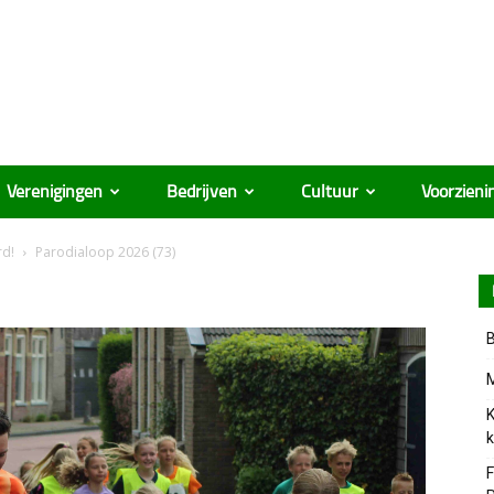
Verenigingen
Bedrijven
Cultuur
Voorzieni
rd!
Parodialoop 2026 (73)
B
M
K
k
F