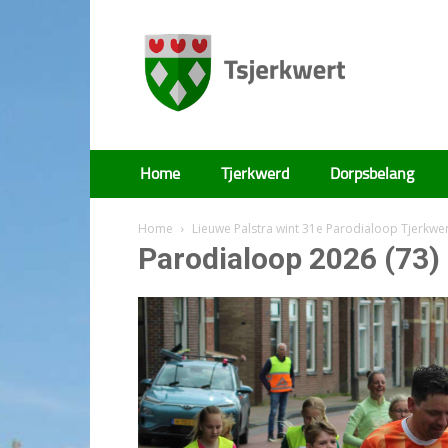
Tsjerkwert
Home
Tjerkwerd
Dorpsbelang
Home
Lieuwe Palstra wint 31e Parodialoop Tjerkwe
Parodialoop 2026 (73)