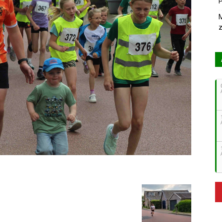
P
M
z