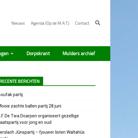
Nieuws
Agenda (Op de M.A.T.)
Contact
ngen
Dorpskrant
Mulders archief
RECENTE BERICHTEN
oufak partij
ooie zachte ballen partij 28 juni
.F. De Twa Doarpen organiseert gezellige
aatspartij voor jong en oud
erslach Jûnspartij – fjouwer listen Waltahûs