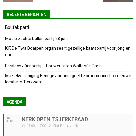
RECENTE BERICHTEN
Boufak partij
Mooie zachte ballen partij 28 juni
K.F. De Twa Doarpen organiseert gezellige kaatspartij voor jong en
oud
Ferslach Jûnspartij – fjouwer listen Waltahûs Partij
Muziekvereniging Eensgezindheid geeft zomerconcert op nieuwe
locatie in Tjerkwerd
AGENDA
15
KERK OPEN TSJERKEPAAD
AUG
13:00 - 17:00
Sint Petruskerk