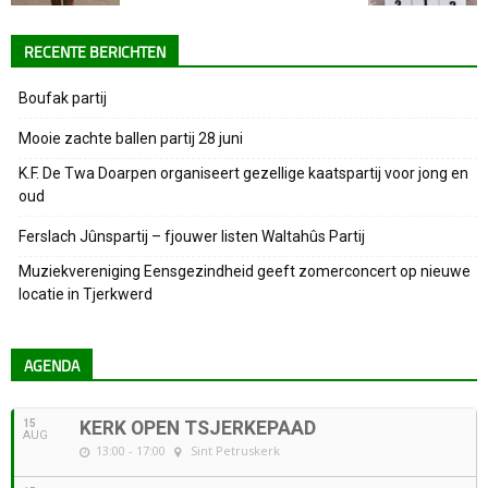
RECENTE BERICHTEN
Boufak partij
Mooie zachte ballen partij 28 juni
K.F. De Twa Doarpen organiseert gezellige kaatspartij voor jong en
oud
Ferslach Jûnspartij – fjouwer listen Waltahûs Partij
Muziekvereniging Eensgezindheid geeft zomerconcert op nieuwe
locatie in Tjerkwerd
AGENDA
15
KERK OPEN TSJERKEPAAD
AUG
13:00 - 17:00
Sint Petruskerk