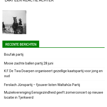
LAAT EEN REACTIE ACHTER
RECENTE BERICHTEN
Boufak partij
Mooie zachte ballen partij 28 juni
K.F. De Twa Doarpen organiseert gezellige kaatspartij voor jong en
oud
Ferslach Jûnspartij – fjouwer listen Waltahûs Partij
Muziekvereniging Eensgezindheid geeft zomerconcert op nieuwe
locatie in Tjerkwerd