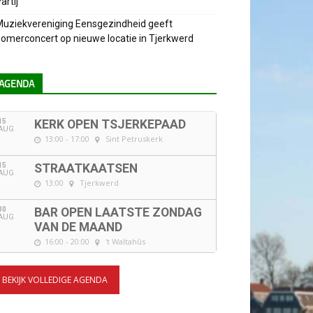
artij
uziekvereniging Eensgezindheid geeft
omerconcert op nieuwe locatie in Tjerkwerd
AGENDA
15
KERK OPEN TSJERKEPAAD
AUG
13:00 - 17:00
Sint Petruskerk
15
STRAATKAATSEN
AUG
13:00
Tjerkwerd
30
BAR OPEN LAATSTE ZONDAG
AUG
VAN DE MAAND
16:00 - 20:00
't Waltahûs
BEKIJK VOLLEDIGE AGENDA