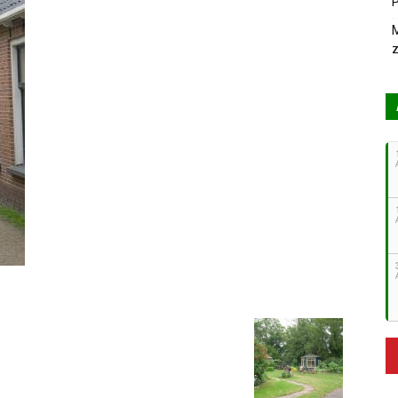
P
M
z