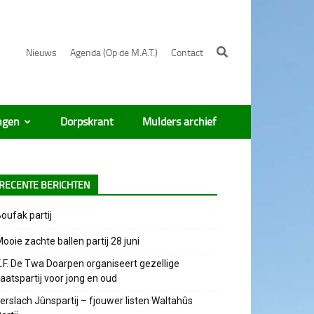
Nieuws
Agenda (Op de M.A.T.)
Contact
ngen
Dorpskrant
Mulders archief
RECENTE BERICHTEN
oufak partij
ooie zachte ballen partij 28 juni
.F. De Twa Doarpen organiseert gezellige
aatspartij voor jong en oud
erslach Jûnspartij – fjouwer listen Waltahûs