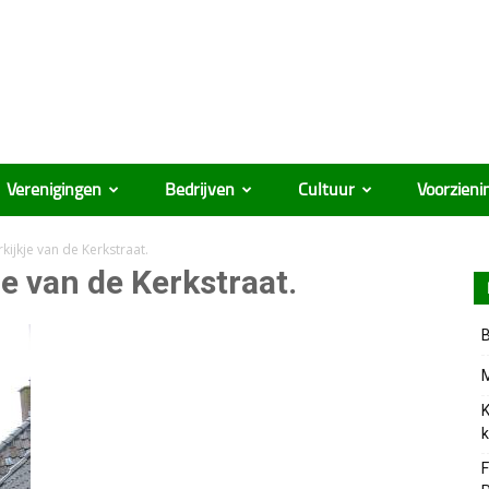
Verenigingen
Bedrijven
Cultuur
Voorzieni
kijkje van de Kerkstraat.
je van de Kerkstraat.
B
M
K
k
F