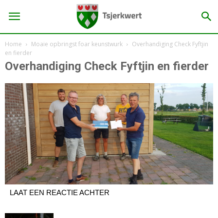
Home
Moaie opbringst foar keunstwurk
Overhandiging Check Fyftjin
en fierder
Overhandiging Check Fyftjin en fierder
LAAT EEN REACTIE ACHTER