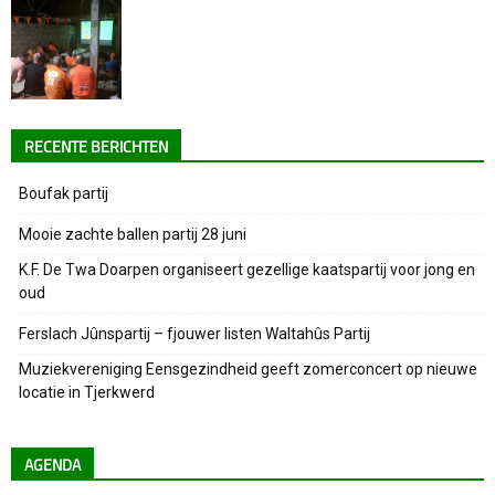
RECENTE BERICHTEN
Boufak partij
Mooie zachte ballen partij 28 juni
K.F. De Twa Doarpen organiseert gezellige kaatspartij voor jong en
oud
Ferslach Jûnspartij – fjouwer listen Waltahûs Partij
Muziekvereniging Eensgezindheid geeft zomerconcert op nieuwe
locatie in Tjerkwerd
AGENDA