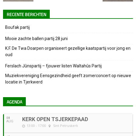
RECENTE BERICHTEN
Boufak partij
Mooie zachte ballen partij 28 juni
K.F. De Twa Doarpen organiseert gezellige kaatspartij voor jong en
oud
Ferslach Jûnspartij – fjouwer listen Waltahûs Partij
Muziekvereniging Eensgezindheid geeft zomerconcert op nieuwe
locatie in Tjerkwerd
AGENDA
08
KERK OPEN TSJERKEPAAD
AUG
13:00 - 17:00
Sint Petruskerk