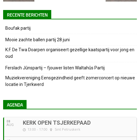
RECENTE BERICHTEN
Boufak partij
Mooie zachte ballen partij 28 juni
K.F. De Twa Doarpen organiseert gezellige kaatspartij voor jong en
oud
Ferslach Jûnspartij – fjouwer listen Waltahûs Partij
Muziekvereniging Eensgezindheid geeft zomerconcert op nieuwe
locatie in Tjerkwerd
AGENDA
08
KERK OPEN TSJERKEPAAD
AUG
13:00 - 17:00
Sint Petruskerk