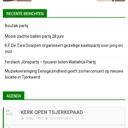
RECENTE BERICHTEN
Boufak partij
Mooie zachte ballen partij 28 juni
K.F. De Twa Doarpen organiseert gezellige kaatspartij voor jong en
oud
Ferslach Jûnspartij – fjouwer listen Waltahûs Partij
Muziekvereniging Eensgezindheid geeft zomerconcert op nieuwe
locatie in Tjerkwerd
AGENDA
08
KERK OPEN TSJERKEPAAD
AUG
13:00 - 17:00
Sint Petruskerk