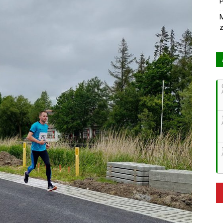
P
M
z