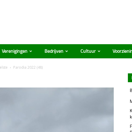
Verenigingen
Bedrijven
Cultuur
Voorzieni
elste
Parodia 2022 (48)
B
M
K
k
F