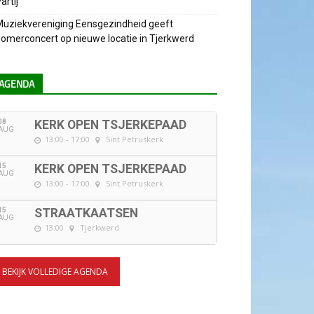
artij
uziekvereniging Eensgezindheid geeft
omerconcert op nieuwe locatie in Tjerkwerd
AGENDA
08
KERK OPEN TSJERKEPAAD
AUG
13:00 - 17:00
Sint Petruskerk
15
KERK OPEN TSJERKEPAAD
AUG
13:00 - 17:00
Sint Petruskerk
15
STRAATKAATSEN
AUG
13:00
Tjerkwerd
BEKIJK VOLLEDIGE AGENDA