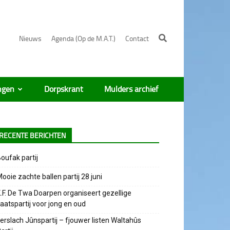
Nieuws
Agenda (Op de M.A.T.)
Contact
ngen
Dorpskrant
Mulders archief
RECENTE BERICHTEN
oufak partij
ooie zachte ballen partij 28 juni
.F. De Twa Doarpen organiseert gezellige
aatspartij voor jong en oud
erslach Jûnspartij – fjouwer listen Waltahûs