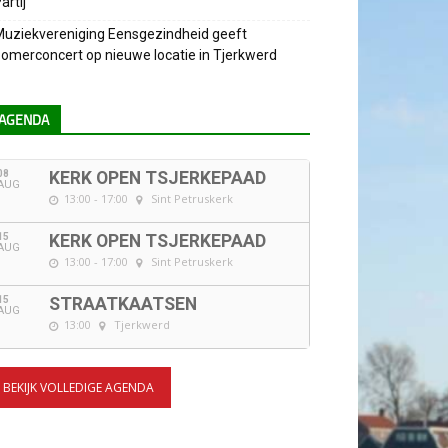
artij
uziekvereniging Eensgezindheid geeft
omerconcert op nieuwe locatie in Tjerkwerd
AGENDA
08
KERK OPEN TSJERKEPAAD
AUG
13:00 - 17:00
Sint Petruskerk
15
KERK OPEN TSJERKEPAAD
AUG
13:00 - 17:00
Sint Petruskerk
15
STRAATKAATSEN
AUG
13:00
Tjerkwerd
BEKIJK VOLLEDIGE AGENDA