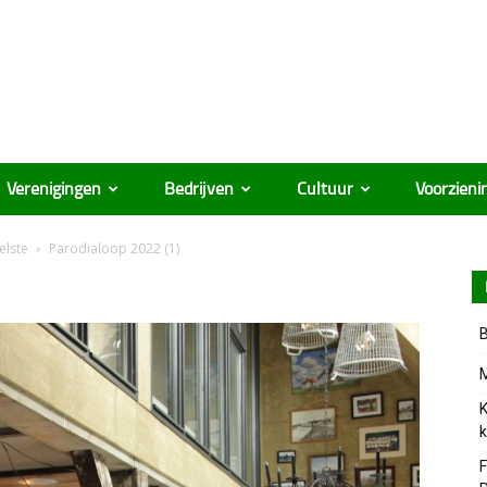
Verenigingen
Bedrijven
Cultuur
Voorzieni
elste
Parodialoop 2022 (1)
B
M
K
k
F