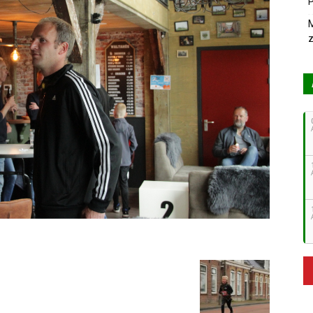
P
M
z