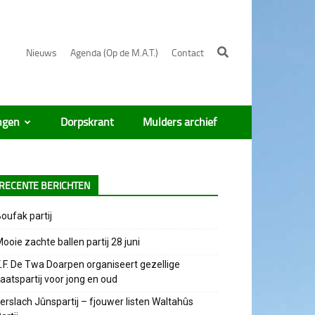
Nieuws
Agenda (Op de M.A.T.)
Contact
ngen
Dorpskrant
Mulders archief
RECENTE BERICHTEN
oufak partij
ooie zachte ballen partij 28 juni
.F. De Twa Doarpen organiseert gezellige
aatspartij voor jong en oud
erslach Jûnspartij – fjouwer listen Waltahûs