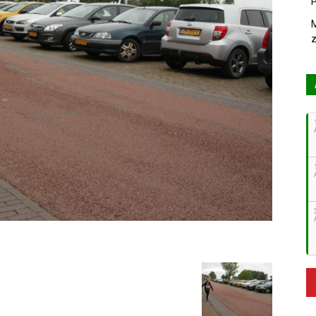
P
M
z