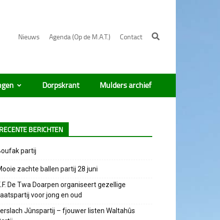
Nieuws
Agenda (Op de M.A.T.)
Contact
ngen
Dorpskrant
Mulders archief
RECENTE BERICHTEN
oufak partij
ooie zachte ballen partij 28 juni
.F. De Twa Doarpen organiseert gezellige
aatspartij voor jong en oud
erslach Jûnspartij – fjouwer listen Waltahûs