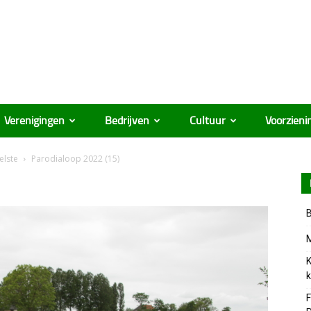
Verenigingen
Bedrijven
Cultuur
Voorzieni
elste
Parodialoop 2022 (15)
B
M
K
k
F