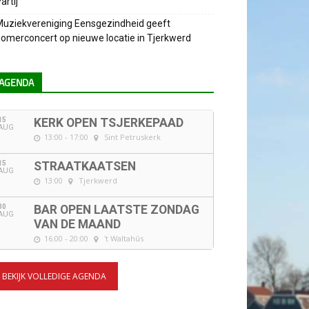
artij
uziekvereniging Eensgezindheid geeft
omerconcert op nieuwe locatie in Tjerkwerd
AGENDA
15
KERK OPEN TSJERKEPAAD
AUG
13:00 - 17:00
Sint Petruskerk
15
STRAATKAATSEN
AUG
13:00
Tjerkwerd
30
BAR OPEN LAATSTE ZONDAG
AUG
VAN DE MAAND
16:00 - 20:00
't Waltahûs
BEKIJK VOLLEDIGE AGENDA