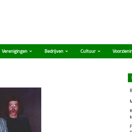
Verenigingen
Bedrijven
Cultuur
Voorzieni
B
M
K
k
F