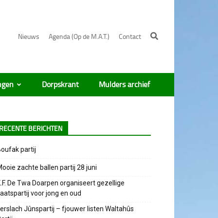
Nieuws
Agenda (Op de M.A.T.)
Contact
ngen
Dorpskrant
Mulders archief
RECENTE BERICHTEN
oufak partij
ooie zachte ballen partij 28 juni
.F. De Twa Doarpen organiseert gezellige
aatspartij voor jong en oud
erslach Jûnspartij – fjouwer listen Waltahûs