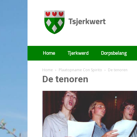
Tsjerkwert
Home
Tjerkwerd
Dorpsbelang
Home
Plaatopname Con Spirito
De tenoren
De tenoren