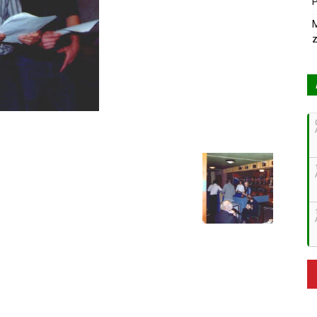
P
M
z