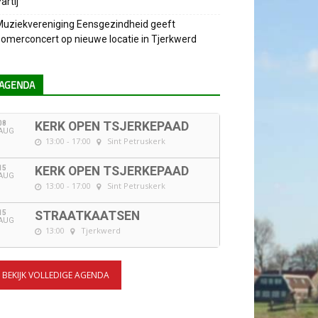
artij
uziekvereniging Eensgezindheid geeft
omerconcert op nieuwe locatie in Tjerkwerd
AGENDA
08
KERK OPEN TSJERKEPAAD
AUG
13:00 - 17:00
Sint Petruskerk
15
KERK OPEN TSJERKEPAAD
AUG
13:00 - 17:00
Sint Petruskerk
15
STRAATKAATSEN
AUG
13:00
Tjerkwerd
BEKIJK VOLLEDIGE AGENDA