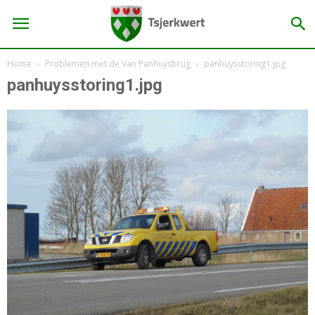
Home
Problemen met de Van Panhuysbrug
panhuysstoring1.jpg
panhuysstoring1.jpg