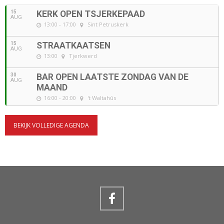
15
KERK OPEN TSJERKEPAAD
AUG
13:00 - 17:00
Sint Petruskerk
15
STRAATKAATSEN
AUG
13:00
Tjerkwerd
30
BAR OPEN LAATSTE ZONDAG VAN DE
AUG
MAAND
16:00 - 20:00
't Waltahûs
BEKIJK VOLLEDIGE AGENDA