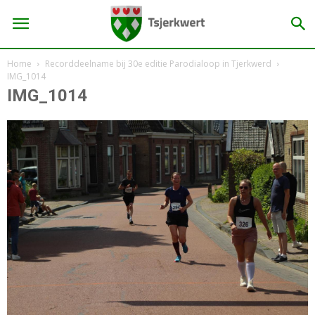
Home
Recorddeelname bij 30e editie Parodialoop in Tjerkwerd
IMG_1014
IMG_1014