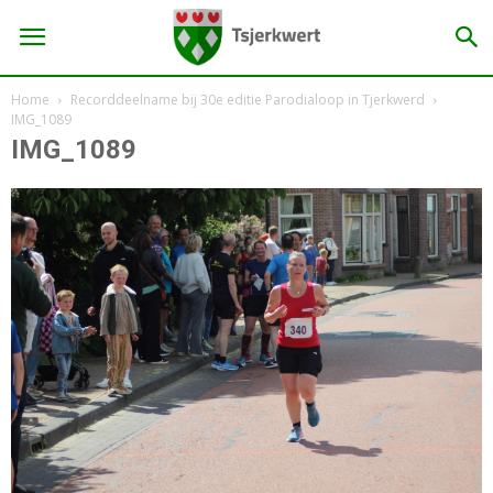
Home
Recorddeelname bij 30e editie Parodialoop in Tjerkwerd
IMG_1089
IMG_1089