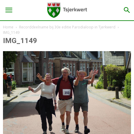
Home
Recorddeelname bij 30e editie Parodialoop in Tjerkwerd
IMG_1149
IMG_1149