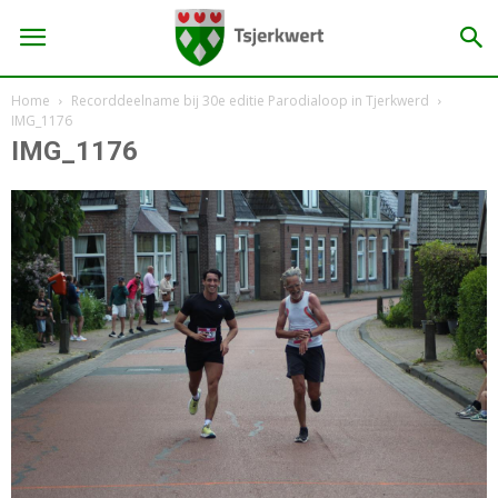
Home
Recorddeelname bij 30e editie Parodialoop in Tjerkwerd
IMG_1176
IMG_1176