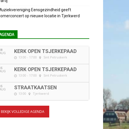
artij
uziekvereniging Eensgezindheid geeft
omerconcert op nieuwe locatie in Tjerkwerd
AGENDA
08
KERK OPEN TSJERKEPAAD
AUG
13:00 - 17:00
Sint Petruskerk
15
KERK OPEN TSJERKEPAAD
AUG
13:00 - 17:00
Sint Petruskerk
15
STRAATKAATSEN
AUG
13:00
Tjerkwerd
BEKIJK VOLLEDIGE AGENDA