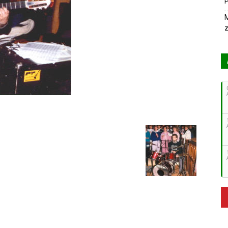
P
M
z