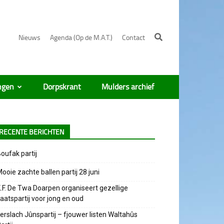
Nieuws
Agenda (Op de M.A.T.)
Contact
ngen
Dorpskrant
Mulders archief
RECENTE BERICHTEN
oufak partij
ooie zachte ballen partij 28 juni
.F. De Twa Doarpen organiseert gezellige
aatspartij voor jong en oud
erslach Jûnspartij – fjouwer listen Waltahûs