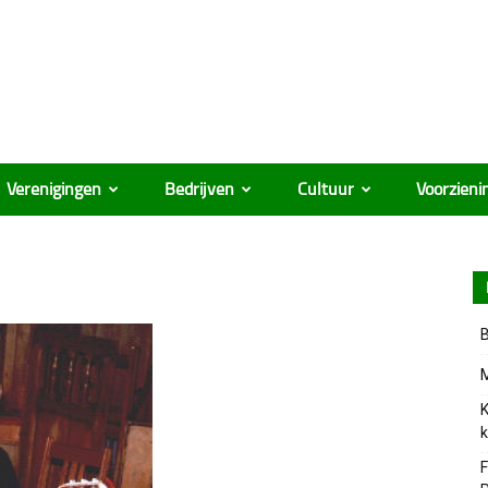
Verenigingen
Bedrijven
Cultuur
Voorzieni
B
M
K
k
F