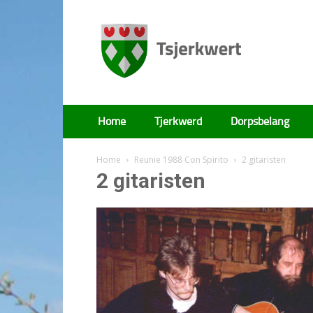
Tsjerkwert
Home
Tjerkwerd
Dorpsbelang
Home
Reunie 1988 Con Spirito
2 gitaristen
2 gitaristen