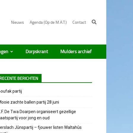
Nieuws
Agenda (Op de M.A.T.)
Contact
ngen
Dorpskrant
Mulders archief
RECENTE BERICHTEN
oufak partij
ooie zachte ballen partij 28 juni
.F. De Twa Doarpen organiseert gezellige
aatspartij voor jong en oud
erslach Jûnspartij – fjouwer listen Waltahûs