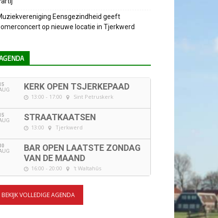
artij
uziekvereniging Eensgezindheid geeft
omerconcert op nieuwe locatie in Tjerkwerd
AGENDA
15
KERK OPEN TSJERKEPAAD
AUG
13:00 - 17:00
Sint Petruskerk
15
STRAATKAATSEN
AUG
13:00
Tjerkwerd
30
BAR OPEN LAATSTE ZONDAG
AUG
VAN DE MAAND
16:00 - 20:00
't Waltahûs
BEKIJK VOLLEDIGE AGENDA