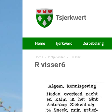
Tsjerkwert
Home
Tjerkwerd
Dorpsbelang
Home
Rintje Visser
R visser6
R visser6