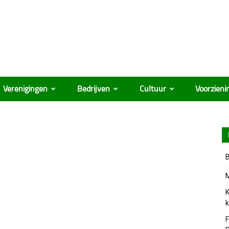
Verenigingen
Bedrijven
Cultuur
Voorzieni
B
M
K
k
F