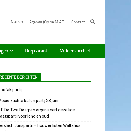
Nieuws
Agenda (Op de M.A.T.)
Contact
ngen
Dorpskrant
Mulders archief
RECENTE BERICHTEN
oufak partij
ooie zachte ballen partij 28 juni
.F. De Twa Doarpen organiseert gezellige
aatspartij voor jong en oud
erslach Jûnspartij – fjouwer listen Waltahûs