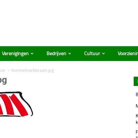
Verenigingen
Bedrijven
Cultuur
Voorzieni
ber
Rommelmarktkraam.jpg
pg
B
M
K
k
F