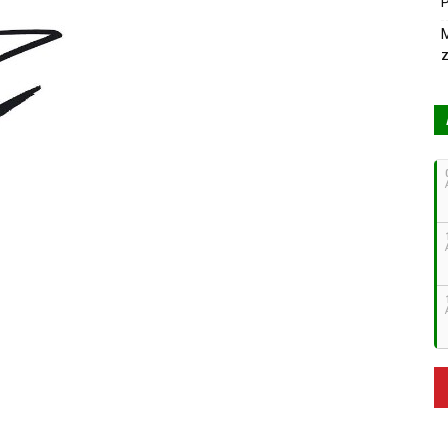
P
M
z