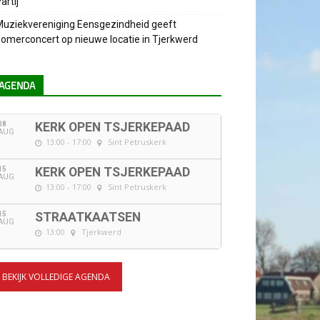
artij
uziekvereniging Eensgezindheid geeft
omerconcert op nieuwe locatie in Tjerkwerd
AGENDA
08
KERK OPEN TSJERKEPAAD
AUG
13:00 - 17:00
Sint Petruskerk
15
KERK OPEN TSJERKEPAAD
AUG
13:00 - 17:00
Sint Petruskerk
15
STRAATKAATSEN
AUG
13:00
Tjerkwerd
BEKIJK VOLLEDIGE AGENDA