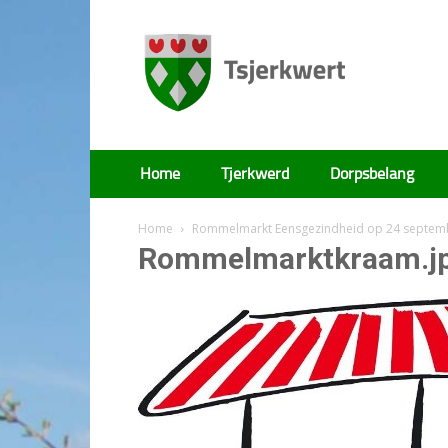
Tsjerkwert
Home
Tjerkwerd
Dorpsbelang
Home
Rommelmarkt Eensgezindheid op 24 septem
Rommelmarktkraam.j