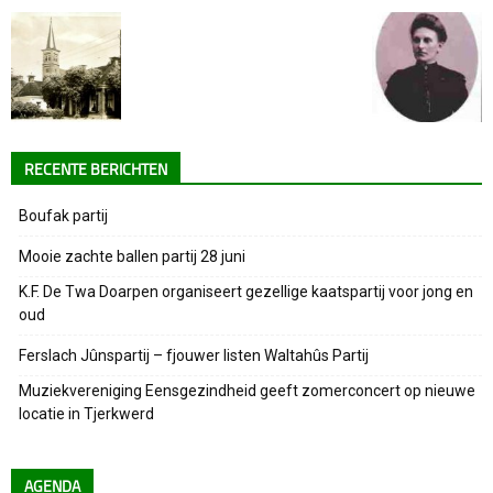
RECENTE BERICHTEN
Boufak partij
Mooie zachte ballen partij 28 juni
K.F. De Twa Doarpen organiseert gezellige kaatspartij voor jong en
oud
Ferslach Jûnspartij – fjouwer listen Waltahûs Partij
Muziekvereniging Eensgezindheid geeft zomerconcert op nieuwe
locatie in Tjerkwerd
AGENDA