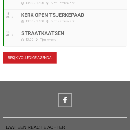
13:00 - 17:00
Sint Petruskerk
15
KERK OPEN TSJERKEPAAD
AUG
13:00 - 17:00
Sint Petruskerk
15
STRAATKAATSEN
AUG
13:00
Tjerkwerd
BEKIJK VOLLEDIGE AGENDA
LAAT EEN REACTIE ACHTER