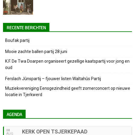
RECENTE BERICHTEN
Boufak partij
Mooie zachte ballen partij 28 juni
K.F. De Twa Doarpen organiseert gezellige kaatspartij voor jong en
oud
Ferslach Jûnspartij – fjouwer listen Waltahûs Partij
Muziekvereniging Eensgezindheid geeft zomerconcert op nieuwe
locatie in Tjerkwerd
AGENDA
08
KERK OPEN TSJERKEPAAD
AUG