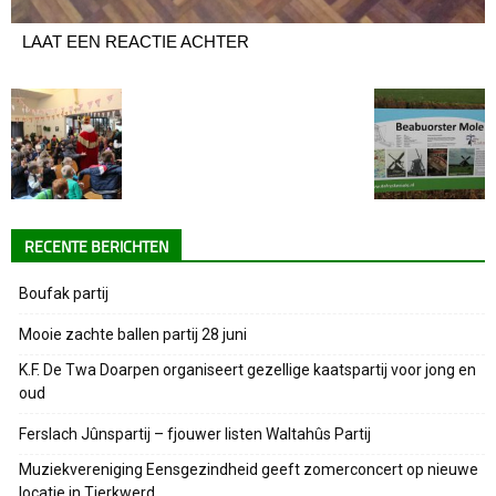
LAAT EEN REACTIE ACHTER
RECENTE BERICHTEN
Boufak partij
Mooie zachte ballen partij 28 juni
K.F. De Twa Doarpen organiseert gezellige kaatspartij voor jong en
oud
Ferslach Jûnspartij – fjouwer listen Waltahûs Partij
Muziekvereniging Eensgezindheid geeft zomerconcert op nieuwe
locatie in Tjerkwerd