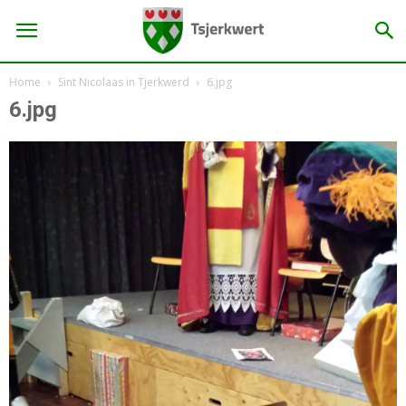
Home
Sint Nicolaas in Tjerkwerd
6.jpg
6.jpg