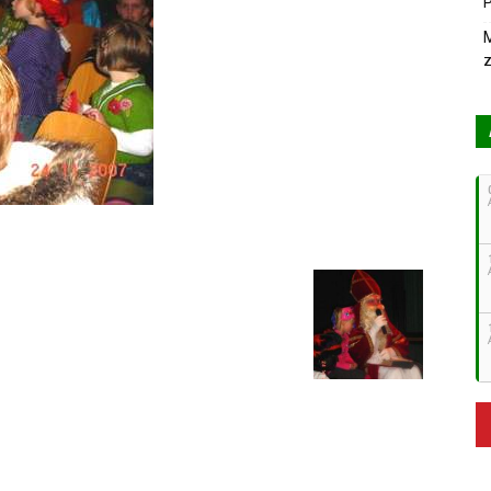
P
M
z