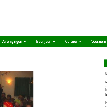
Verenigingen
Bedrijven
Cultuur
Voorzieni
B
M
K
k
F