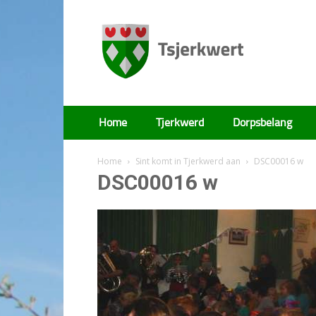
Tsjerkwert
Home
Tjerkwerd
Dorpsbelang
Home
Sint komt in Tjerkwerd aan
DSC00016 w
DSC00016 w