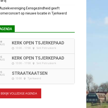
artij
uziekvereniging Eensgezindheid geeft
omerconcert op nieuwe locatie in Tjerkwerd
AGENDA
08
KERK OPEN TSJERKEPAAD
AUG
13:00 - 17:00
Sint Petruskerk
15
KERK OPEN TSJERKEPAAD
AUG
13:00 - 17:00
Sint Petruskerk
15
STRAATKAATSEN
AUG
13:00
Tjerkwerd
BEKIJK VOLLEDIGE AGENDA