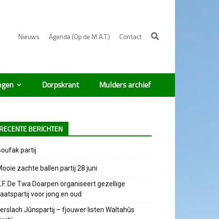
Nieuws
Agenda (Op de M.A.T.)
Contact
ngen
Dorpskrant
Mulders archief
RECENTE BERICHTEN
oufak partij
ooie zachte ballen partij 28 juni
.F. De Twa Doarpen organiseert gezellige
aatspartij voor jong en oud
erslach Jûnspartij – fjouwer listen Waltahûs