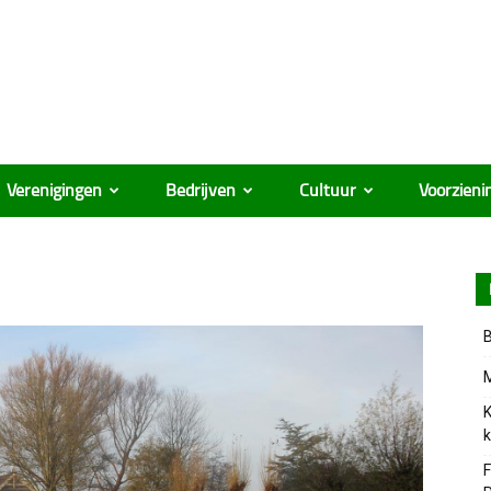
Verenigingen
Bedrijven
Cultuur
Voorzieni
B
M
K
k
F