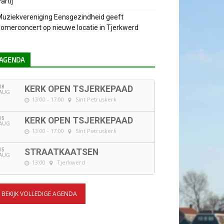
artij
uziekvereniging Eensgezindheid geeft
omerconcert op nieuwe locatie in Tjerkwerd
AGENDA
08
KERK OPEN TSJERKEPAAD
AUG
13:00 - 17:00
Sint Petruskerk
15
KERK OPEN TSJERKEPAAD
AUG
13:00 - 17:00
Sint Petruskerk
15
STRAATKAATSEN
AUG
13:00
Tjerkwerd
BEKIJK VOLLEDIGE AGENDA