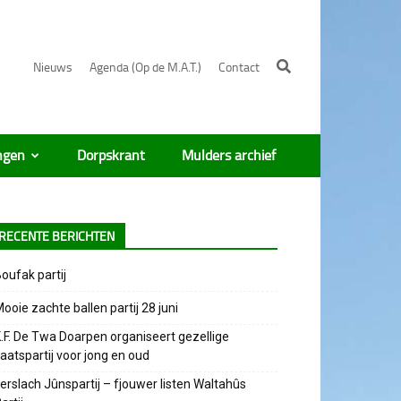
Nieuws
Agenda (Op de M.A.T.)
Contact
ngen
Dorpskrant
Mulders archief
RECENTE BERICHTEN
oufak partij
ooie zachte ballen partij 28 juni
.F. De Twa Doarpen organiseert gezellige
aatspartij voor jong en oud
erslach Jûnspartij – fjouwer listen Waltahûs