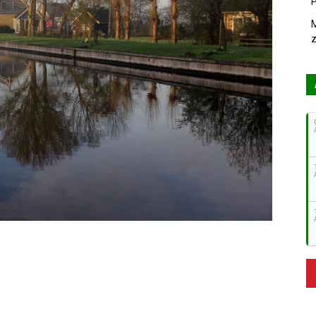
P
M
z