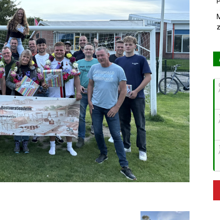
P
M
z