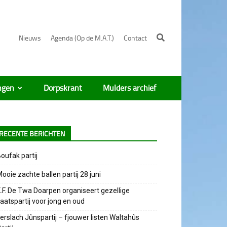
Nieuws
Agenda (Op de M.A.T.)
Contact
ngen
Dorpskrant
Mulders archief
RECENTE BERICHTEN
oufak partij
ooie zachte ballen partij 28 juni
.F. De Twa Doarpen organiseert gezellige
aatspartij voor jong en oud
erslach Jûnspartij – fjouwer listen Waltahûs