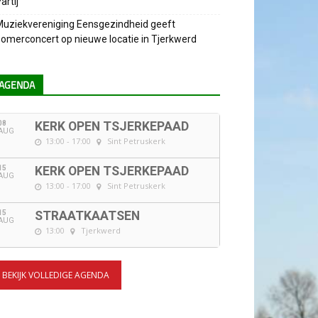
artij
uziekvereniging Eensgezindheid geeft
omerconcert op nieuwe locatie in Tjerkwerd
AGENDA
08
KERK OPEN TSJERKEPAAD
AUG
13:00 - 17:00
Sint Petruskerk
15
KERK OPEN TSJERKEPAAD
AUG
13:00 - 17:00
Sint Petruskerk
15
STRAATKAATSEN
AUG
13:00
Tjerkwerd
BEKIJK VOLLEDIGE AGENDA