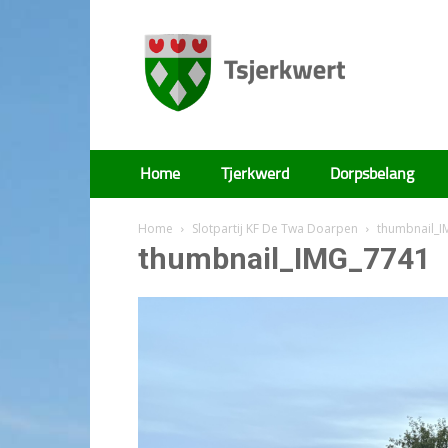
Tsjerkwert
Home
Tjerkwerd
Dorpsbelang
Home
Slotpartij KF De Twa Doarpen
thumbnail_
thumbnail_IMG_7741