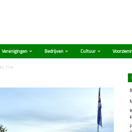
Verenigingen
Bedrijven
Cultuur
Voorzieni
IMG_7741
B
M
K
k
F