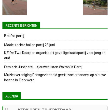
RECENTE BERICHTEN
Boufak partij
Mooie zachte ballen partij 28 juni
K.F. De Twa Doarpen organiseert gezellige kaatspartij voor jong en
oud
Ferslach Jûnspartij – fjouwer listen Waltahûs Partij
Muziekvereniging Eensgezindheid geeft zomerconcert op nieuwe
locatie in Tjerkwerd
AGENDA
08