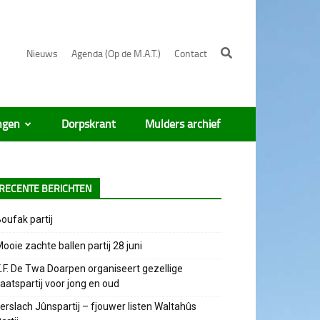
Nieuws
Agenda (Op de M.A.T.)
Contact
ngen
Dorpskrant
Mulders archief
RECENTE BERICHTEN
oufak partij
ooie zachte ballen partij 28 juni
.F. De Twa Doarpen organiseert gezellige
aatspartij voor jong en oud
erslach Jûnspartij – fjouwer listen Waltahûs