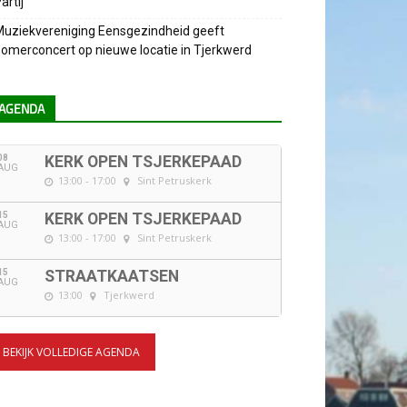
artij
uziekvereniging Eensgezindheid geeft
omerconcert op nieuwe locatie in Tjerkwerd
AGENDA
08
KERK OPEN TSJERKEPAAD
AUG
13:00 - 17:00
Sint Petruskerk
15
KERK OPEN TSJERKEPAAD
AUG
13:00 - 17:00
Sint Petruskerk
15
STRAATKAATSEN
AUG
13:00
Tjerkwerd
BEKIJK VOLLEDIGE AGENDA