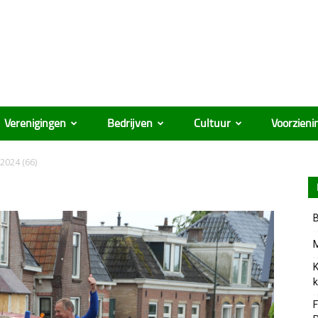
Verenigingen
Bedrijven
Cultuur
Voorzieni
2024 (66)
B
M
K
k
F