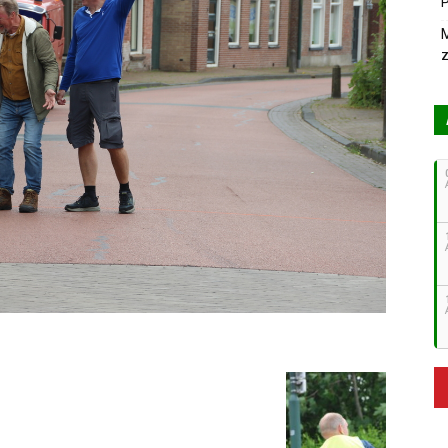
P
M
z