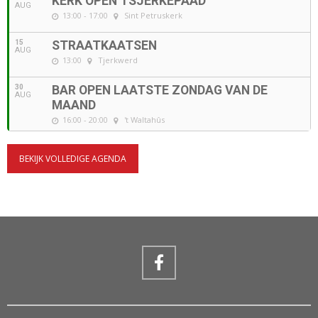
KERK OPEN TSJERKEPAAD
AUG
13:00 - 17:00
Sint Petruskerk
15
STRAATKAATSEN
AUG
13:00
Tjerkwerd
30
BAR OPEN LAATSTE ZONDAG VAN DE
AUG
MAAND
16:00 - 20:00
't Waltahûs
BEKIJK VOLLEDIGE AGENDA