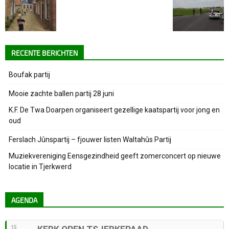
RECENTE BERICHTEN
Boufak partij
Mooie zachte ballen partij 28 juni
K.F. De Twa Doarpen organiseert gezellige kaatspartij voor jong en
oud
Ferslach Jûnspartij – fjouwer listen Waltahûs Partij
Muziekvereniging Eensgezindheid geeft zomerconcert op nieuwe
locatie in Tjerkwerd
AGENDA
15