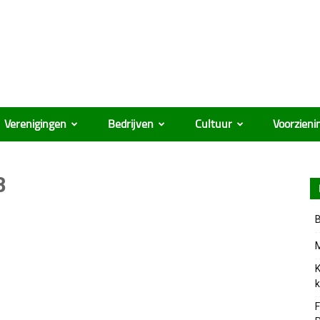
Verenigingen
Bedrijven
Cultuur
Voorzieni
8
B
M
K
k
F