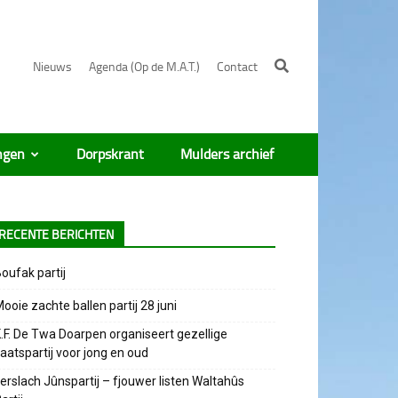
Nieuws
Agenda (Op de M.A.T.)
Contact
ngen
Dorpskrant
Mulders archief
RECENTE BERICHTEN
oufak partij
ooie zachte ballen partij 28 juni
.F. De Twa Doarpen organiseert gezellige
aatspartij voor jong en oud
erslach Jûnspartij – fjouwer listen Waltahûs