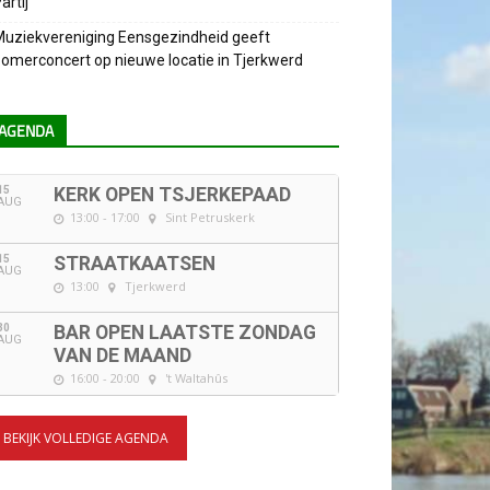
artij
uziekvereniging Eensgezindheid geeft
omerconcert op nieuwe locatie in Tjerkwerd
AGENDA
15
KERK OPEN TSJERKEPAAD
AUG
13:00 - 17:00
Sint Petruskerk
15
STRAATKAATSEN
AUG
13:00
Tjerkwerd
30
BAR OPEN LAATSTE ZONDAG
AUG
VAN DE MAAND
16:00 - 20:00
't Waltahûs
BEKIJK VOLLEDIGE AGENDA