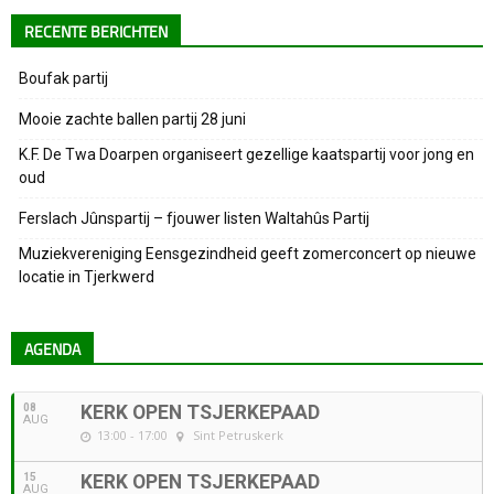
RECENTE BERICHTEN
Boufak partij
Mooie zachte ballen partij 28 juni
K.F. De Twa Doarpen organiseert gezellige kaatspartij voor jong en
oud
Ferslach Jûnspartij – fjouwer listen Waltahûs Partij
Muziekvereniging Eensgezindheid geeft zomerconcert op nieuwe
locatie in Tjerkwerd
AGENDA
08
KERK OPEN TSJERKEPAAD
AUG
13:00 - 17:00
Sint Petruskerk
15
KERK OPEN TSJERKEPAAD
AUG