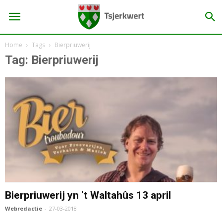
Home
Tags
Bierpriuwerij
Tag: Bierpriuwerij
Bierpriuwerij yn ‘t Waltahûs 13 april
Webredactie
-
27-03-2018