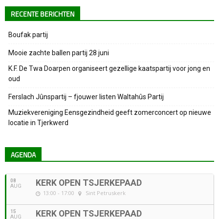
RECENTE BERICHTEN
Boufak partij
Mooie zachte ballen partij 28 juni
K.F. De Twa Doarpen organiseert gezellige kaatspartij voor jong en
oud
Ferslach Jûnspartij – fjouwer listen Waltahûs Partij
Muziekvereniging Eensgezindheid geeft zomerconcert op nieuwe
locatie in Tjerkwerd
AGENDA
08
KERK OPEN TSJERKEPAAD
AUG
13:00 - 17:00
Sint Petruskerk
15
KERK OPEN TSJERKEPAAD
AUG