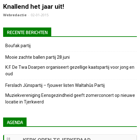
Knallend het jaar uit!
Webredactie
-
02-01-2015
RECENTE BERICHTEN
Boufak partij
Mooie zachte ballen partij 28 juni
K.F. De Twa Doarpen organiseert gezellige kaatspartij voor jong en
oud
Ferslach Jûnspartij – fjouwer listen Waltahûs Partij
Muziekvereniging Eensgezindheid geeft zomerconcert op nieuwe
locatie in Tjerkwerd
AGENDA
08