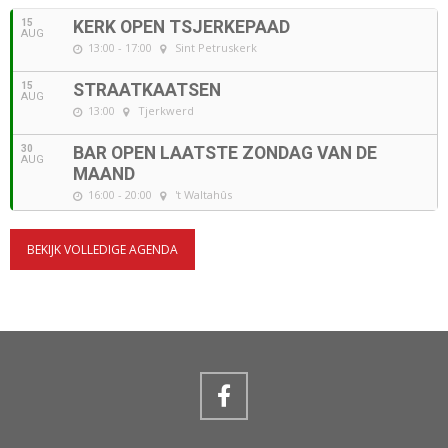
15
KERK OPEN TSJERKEPAAD
AUG
13:00 - 17:00
Sint Petruskerk
15
STRAATKAATSEN
AUG
13:00
Tjerkwerd
30
BAR OPEN LAATSTE ZONDAG VAN DE
AUG
MAAND
16:00 - 20:00
't Waltahûs
BEKIJK VOLLEDIGE AGENDA