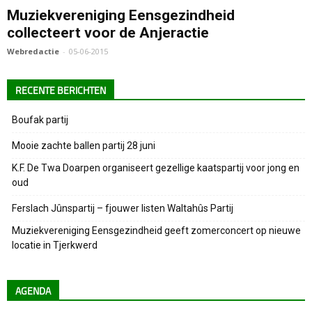
Muziekvereniging Eensgezindheid
collecteert voor de Anjeractie
Webredactie
-
05-06-2015
RECENTE BERICHTEN
Boufak partij
Mooie zachte ballen partij 28 juni
K.F. De Twa Doarpen organiseert gezellige kaatspartij voor jong en
oud
Ferslach Jûnspartij – fjouwer listen Waltahûs Partij
Muziekvereniging Eensgezindheid geeft zomerconcert op nieuwe
locatie in Tjerkwerd
AGENDA