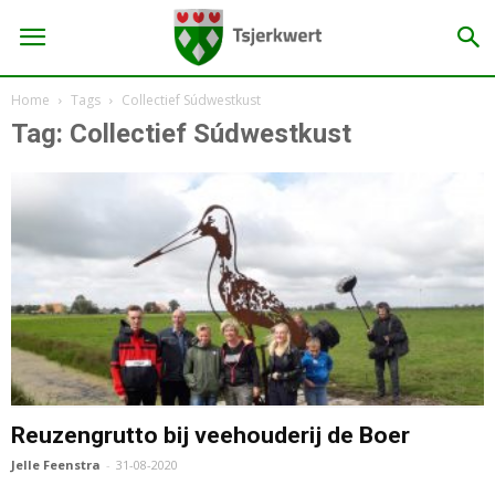
Home
Tags
Collectief Súdwestkust
Tag: Collectief Súdwestkust
Reuzengrutto bij veehouderij de Boer
Jelle Feenstra
-
31-08-2020