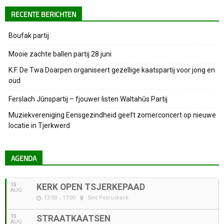
RECENTE BERICHTEN
Boufak partij
Mooie zachte ballen partij 28 juni
K.F. De Twa Doarpen organiseert gezellige kaatspartij voor jong en
oud
Ferslach Jûnspartij – fjouwer listen Waltahûs Partij
Muziekvereniging Eensgezindheid geeft zomerconcert op nieuwe
locatie in Tjerkwerd
AGENDA
15
KERK OPEN TSJERKEPAAD
AUG
13:00 - 17:00
Sint Petruskerk
15
STRAATKAATSEN
AUG