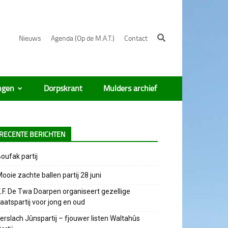
Nieuws
Agenda (Op de M.A.T.)
Contact
ngen
Dorpskrant
Mulders archief
RECENTE BERICHTEN
oufak partij
ooie zachte ballen partij 28 juni
.F. De Twa Doarpen organiseert gezellige
aatspartij voor jong en oud
erslach Jûnspartij – fjouwer listen Waltahûs