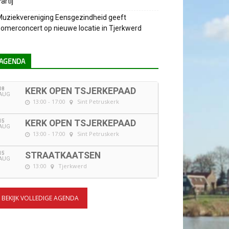
artij
uziekvereniging Eensgezindheid geeft
omerconcert op nieuwe locatie in Tjerkwerd
AGENDA
08
KERK OPEN TSJERKEPAAD
AUG
13:00 - 17:00
Sint Petruskerk
15
KERK OPEN TSJERKEPAAD
AUG
13:00 - 17:00
Sint Petruskerk
15
STRAATKAATSEN
AUG
13:00
Tjerkwerd
BEKIJK VOLLEDIGE AGENDA