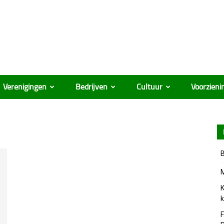
Verenigingen
Bedrijven
Cultuur
Voorzieni
B
M
K
k
F