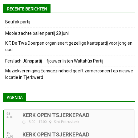
RECENTE BERICHTEN
Boufak partij
Mooie zachte ballen partij 28 juni
K.F. De Twa Doarpen organiseert gezellige kaatspartij voor jong en
oud
Ferslach Jûnspartij – fjouwer listen Waltahûs Partij
Muziekvereniging Eensgezindheid geeft zomerconcert op nieuwe
locatie in Tjerkwerd
AGENDA
08
KERK OPEN TSJERKEPAAD
AUG
13:00 - 17:00
Sint Petruskerk
15
KERK OPEN TSJERKEPAAD
AUG