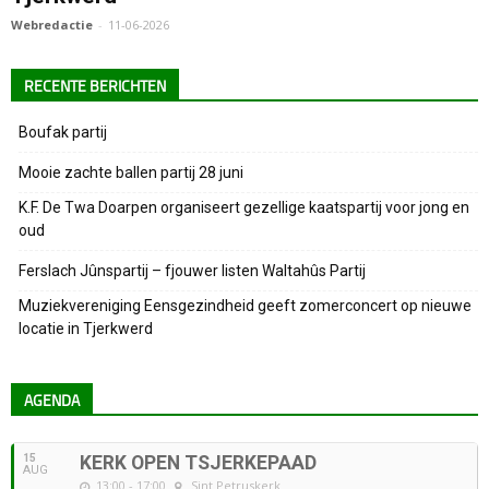
Webredactie
-
11-06-2026
RECENTE BERICHTEN
Boufak partij
Mooie zachte ballen partij 28 juni
K.F. De Twa Doarpen organiseert gezellige kaatspartij voor jong en
oud
Ferslach Jûnspartij – fjouwer listen Waltahûs Partij
Muziekvereniging Eensgezindheid geeft zomerconcert op nieuwe
locatie in Tjerkwerd
AGENDA
15
KERK OPEN TSJERKEPAAD
AUG
13:00 - 17:00
Sint Petruskerk