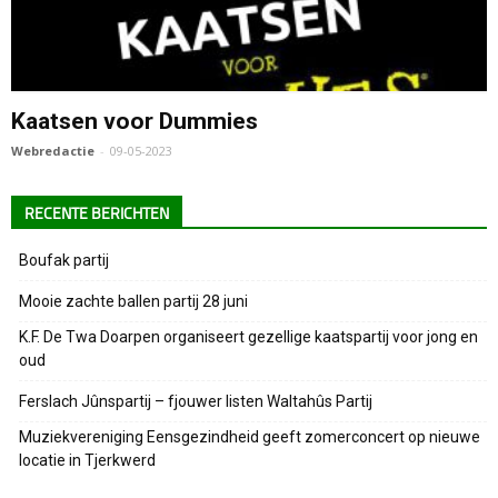
Kaatsen voor Dummies
Webredactie
-
09-05-2023
RECENTE BERICHTEN
Boufak partij
Mooie zachte ballen partij 28 juni
K.F. De Twa Doarpen organiseert gezellige kaatspartij voor jong en
oud
Ferslach Jûnspartij – fjouwer listen Waltahûs Partij
Muziekvereniging Eensgezindheid geeft zomerconcert op nieuwe
locatie in Tjerkwerd