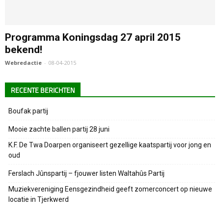
Programma Koningsdag 27 april 2015
bekend!
Webredactie
-
08-04-2015
RECENTE BERICHTEN
Boufak partij
Mooie zachte ballen partij 28 juni
K.F. De Twa Doarpen organiseert gezellige kaatspartij voor jong en
oud
Ferslach Jûnspartij – fjouwer listen Waltahûs Partij
Muziekvereniging Eensgezindheid geeft zomerconcert op nieuwe
locatie in Tjerkwerd