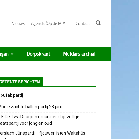
Nieuws
Agenda (Op de M.A.T.)
Contact
ngen
Dorpskrant
Mulders archief
RECENTE BERICHTEN
oufak partij
ooie zachte ballen partij 28 juni
.F. De Twa Doarpen organiseert gezellige
aatspartij voor jong en oud
erslach Jûnspartij – fjouwer listen Waltahûs