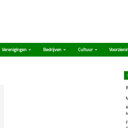
Verenigingen
Bedrijven
Cultuur
Voorzieni
B
M
K
k
F