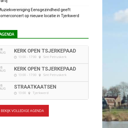
artij
uziekvereniging Eensgezindheid geeft
omerconcert op nieuwe locatie in Tjerkwerd
AGENDA
08
KERK OPEN TSJERKEPAAD
AUG
13:00 - 17:00
Sint Petruskerk
15
KERK OPEN TSJERKEPAAD
AUG
13:00 - 17:00
Sint Petruskerk
15
STRAATKAATSEN
AUG
13:00
Tjerkwerd
BEKIJK VOLLEDIGE AGENDA