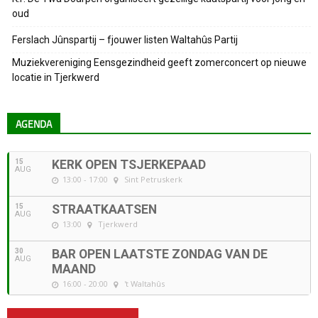
oud
Ferslach Jûnspartij – fjouwer listen Waltahûs Partij
Muziekvereniging Eensgezindheid geeft zomerconcert op nieuwe
locatie in Tjerkwerd
AGENDA
15
KERK OPEN TSJERKEPAAD
AUG
13:00 - 17:00
Sint Petruskerk
15
STRAATKAATSEN
AUG
13:00
Tjerkwerd
30
BAR OPEN LAATSTE ZONDAG VAN DE
AUG
MAAND
16:00 - 20:00
't Waltahûs