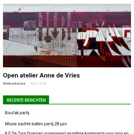
Open atelier Anne de Vries
Webredactie
-
16-07-2018
RECENTE BERICHTEN
Boufak partij
Mooie zachte ballen partij 28 juni
K.F. De Twa Doarpen organiseert gezellige kaatspartij voor jong en