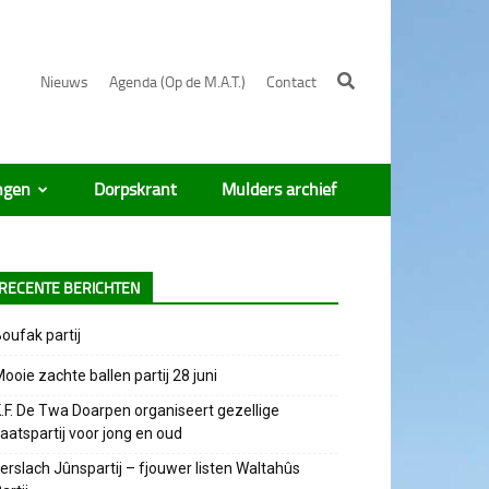
Nieuws
Agenda (Op de M.A.T.)
Contact
ngen
Dorpskrant
Mulders archief
RECENTE BERICHTEN
oufak partij
ooie zachte ballen partij 28 juni
.F. De Twa Doarpen organiseert gezellige
aatspartij voor jong en oud
erslach Jûnspartij – fjouwer listen Waltahûs