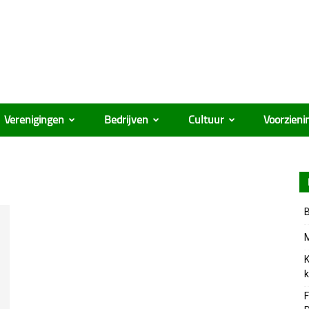
Verenigingen
Bedrijven
Cultuur
Voorzieni
B
M
K
k
F