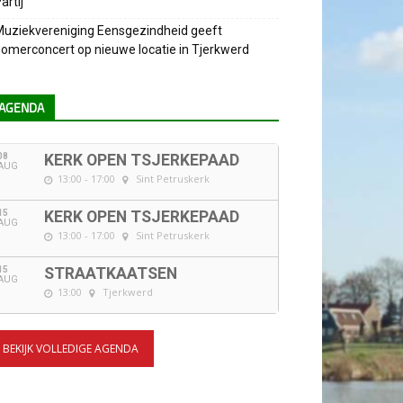
artij
uziekvereniging Eensgezindheid geeft
omerconcert op nieuwe locatie in Tjerkwerd
AGENDA
08
KERK OPEN TSJERKEPAAD
AUG
13:00 - 17:00
Sint Petruskerk
15
KERK OPEN TSJERKEPAAD
AUG
13:00 - 17:00
Sint Petruskerk
15
STRAATKAATSEN
AUG
13:00
Tjerkwerd
BEKIJK VOLLEDIGE AGENDA