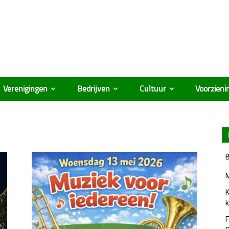
Verenigingen
Bedrijven
Cultuur
Voorzieni
B
M
K
k
F