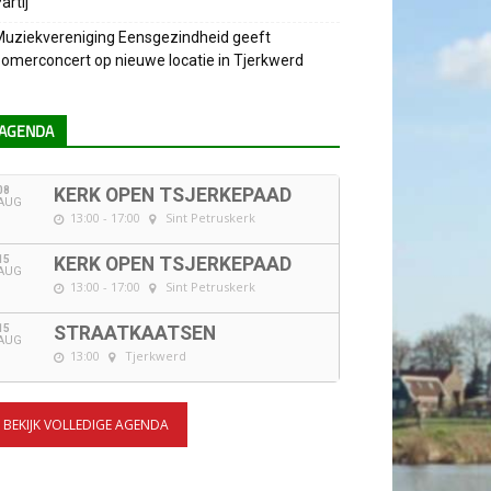
artij
uziekvereniging Eensgezindheid geeft
omerconcert op nieuwe locatie in Tjerkwerd
AGENDA
08
KERK OPEN TSJERKEPAAD
AUG
13:00 - 17:00
Sint Petruskerk
15
KERK OPEN TSJERKEPAAD
AUG
13:00 - 17:00
Sint Petruskerk
15
STRAATKAATSEN
AUG
13:00
Tjerkwerd
BEKIJK VOLLEDIGE AGENDA