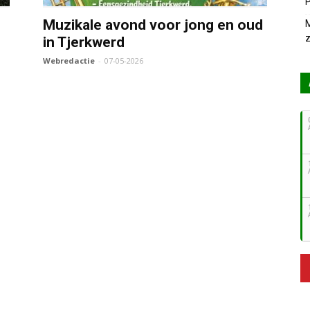
P
Muzikale avond voor jong en oud
M
z
in Tjerkwerd
e
Webredactie
-
07-05-2026