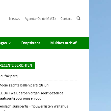
Nieuws
Agenda (Op de M.A.T.)
Contact
ngen
Dorpskrant
Mulders archief
RECENTE BERICHTEN
oufak partij
ooie zachte ballen partij 28 juni
.F. De Twa Doarpen organiseert gezellige
aatspartij voor jong en oud
erslach Jûnspartij – fjouwer listen Waltahûs