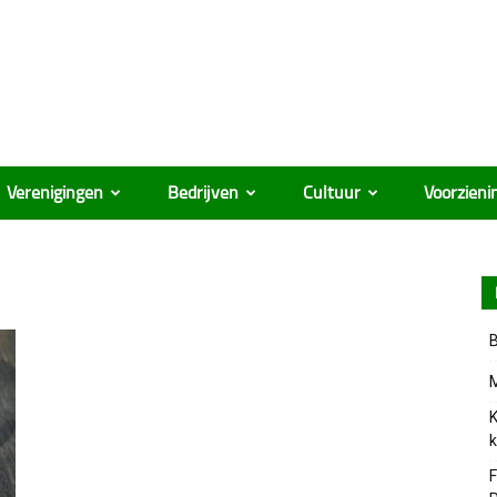
Verenigingen
Bedrijven
Cultuur
Voorzieni
B
M
K
k
F