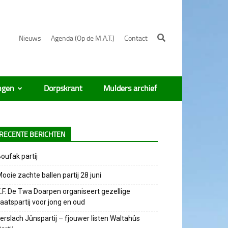
Nieuws
Agenda (Op de M.A.T.)
Contact
ngen
Dorpskrant
Mulders archief
RECENTE BERICHTEN
oufak partij
ooie zachte ballen partij 28 juni
.F. De Twa Doarpen organiseert gezellige
aatspartij voor jong en oud
erslach Jûnspartij – fjouwer listen Waltahûs