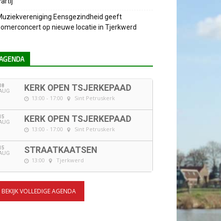
artij
uziekvereniging Eensgezindheid geeft
omerconcert op nieuwe locatie in Tjerkwerd
AGENDA
08
KERK OPEN TSJERKEPAAD
AUG
13:00 - 17:00
Sint Petruskerk
15
KERK OPEN TSJERKEPAAD
AUG
13:00 - 17:00
Sint Petruskerk
15
STRAATKAATSEN
AUG
13:00
Tjerkwerd
BEKIJK VOLLEDIGE AGENDA